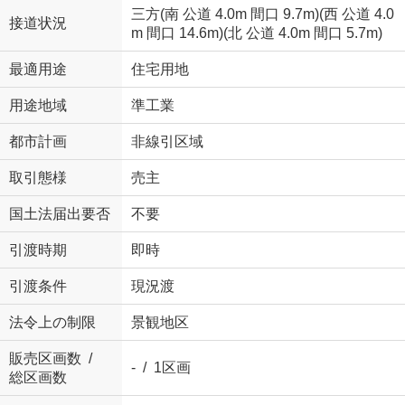
三方(南 公道 4.0m 間口 9.7m)(西 公道 4.0
接道状況
m 間口 14.6m)(北 公道 4.0m 間口 5.7m)
最適用途
住宅用地
用途地域
準工業
都市計画
非線引区域
取引態様
売主
国土法届出要否
不要
引渡時期
即時
引渡条件
現況渡
法令上の制限
景観地区
販売区画数 /
- / 1区画
総区画数