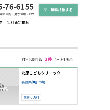
-76-6155
無料相談する
年末年始・夏季休暇・GW
要
無料査定依頼
3件
該当公開件数
1～3件表示
北原こどもクリニック
長野県伊那市境
医療
小児科