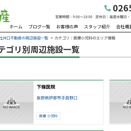
0265
営業時間：
9:00～18:00
定休日：
毎週水曜日・
ホーム
ブログ一覧
お客様の声
スタッフ紹介
会社概
社井口不動産の周辺施設一覧
カテゴリ：医療小児科のエリア情報
テゴリ別周辺施設一覧
下條医院
長野県伊那市手良野口
医療
小児科