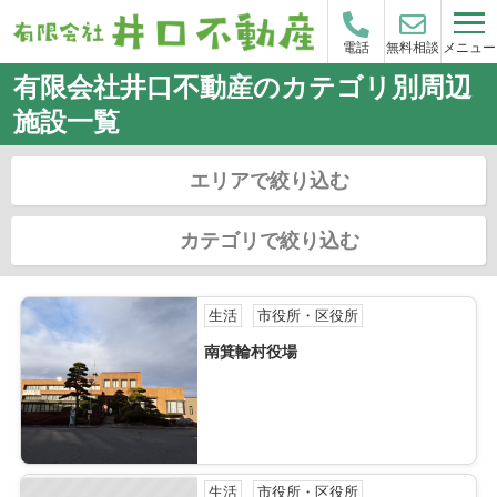
メニュー
電話
無料相談
有限会社井口不動産のカテゴリ別周辺
施設一覧
エリアで絞り込む
カテゴリで絞り込む
生活
市役所・区役所
南箕輪村役場
生活
市役所・区役所