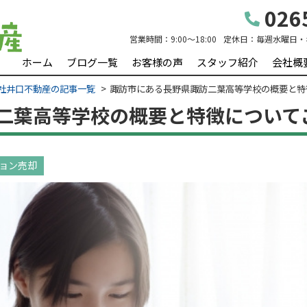
0265
営業時間：
9:00～18:00
定休日：
毎週水曜日・
ホーム
ブログ一覧
お客様の声
スタッフ紹介
会社概
社井口不動産の記事一覧
諏訪市にある長野県諏訪二葉高等学校の概要と特
二葉高等学校の概要と特徴について
ョン売却